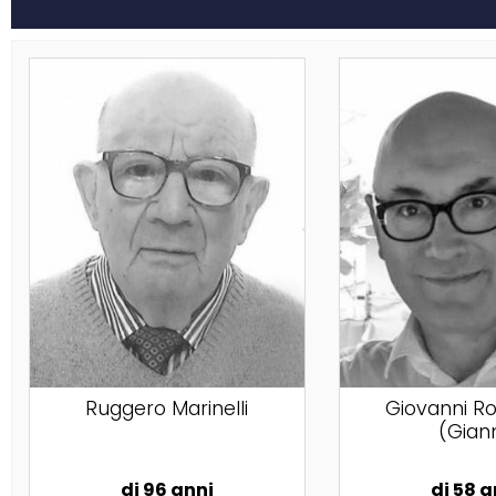
Ruggero Marinelli
Giovanni R
(Giann
di 96 anni
di 58 a