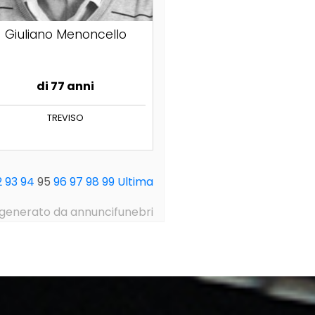
Giuliano Menoncello
di 77 anni
TREVISO
2
93
94
95
96
97
98
99
Ultima
generato da annuncifunebri