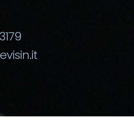
3179
visin.it