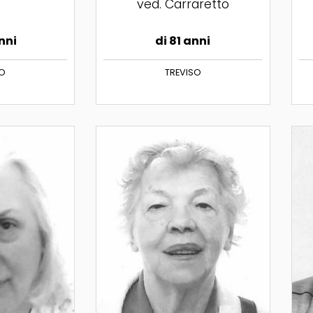
ved. Carraretto
nni
di 81 anni
SO
TREVISO