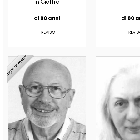
in Gioffré
di 90 anni
di 80 a
TREVISO
TREVI
ringraziamento