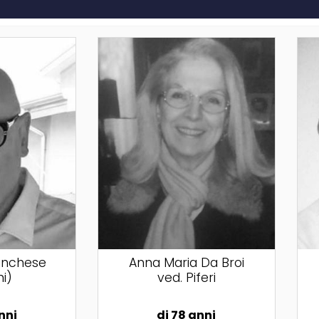
onchese
Anna Maria Da Broi
i)
ved. Piferi
nni
di 78 anni