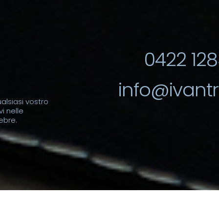
0422 128
info@ivantre
alsiasi vostro
i nelle
ebre.