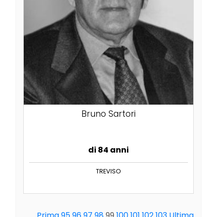
Bruno Sartori
di 84 anni
TREVISO
Prima
95
96
97
98
99
100
101
102
103
Ultima