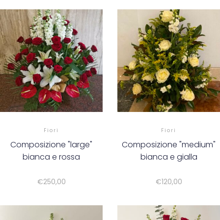
Fiori
Fiori
Composizione "large"
Composizione "medium"
bianca e rossa
bianca e gialla
€
250,00
€
120,00