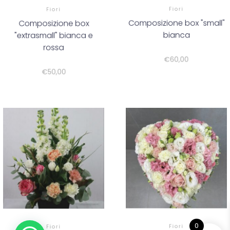
Fiori
Fiori
Composizione box
Composizione box "small"
"extrasmall" bianca e
bianca
rossa
€
60,00
€
50,00
0
Fiori
Fiori