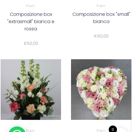
Fiori
Fiori
Composizione box
Composizione box "small"
"extrasmall" bianca e
bianca
rossa
€
60,00
€
50,00
0
Fiori
Fiori