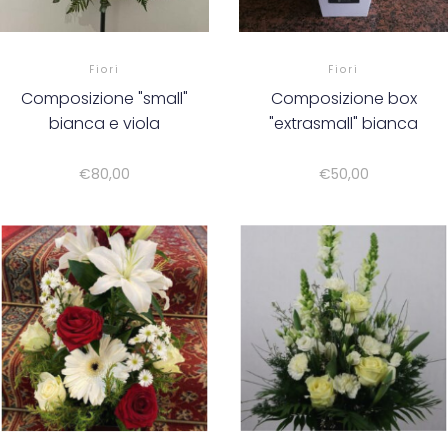
Fiori
Fiori
Composizione "small"
Composizione box
bianca e viola
"extrasmall" bianca
€
80,00
€
50,00