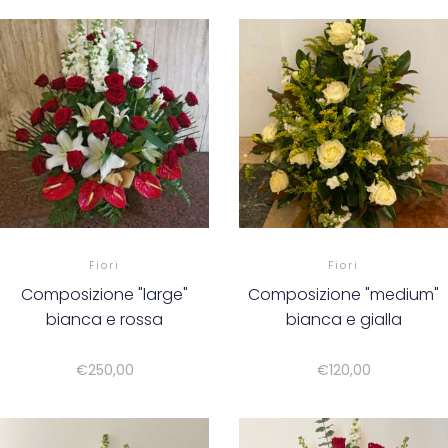
Fiori
Fiori
Composizione "large"
Composizione "medium"
bianca e rossa
bianca e gialla
€
250,00
€
120,00