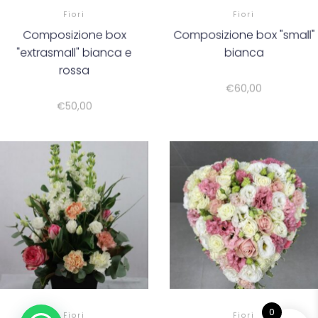
Fiori
Fiori
Composizione box
Composizione box "small"
"extrasmall" bianca e
bianca
rossa
€
60,00
€
50,00
0
Fiori
Fiori