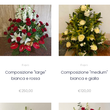
Fiori
Fiori
Composizione "large"
Composizione "medium"
bianca e rossa
bianca e gialla
€
250,00
€
120,00