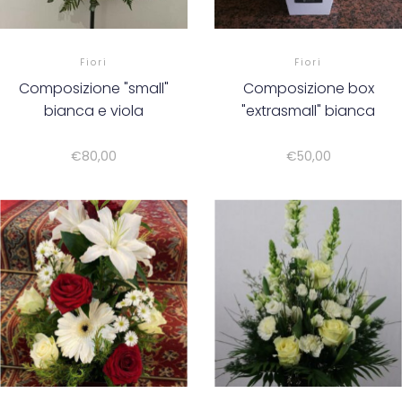
Fiori
Fiori
Composizione "small"
Composizione box
bianca e viola
"extrasmall" bianca
€
80,00
€
50,00