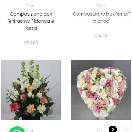
Fiori
Fiori
Composizione box
Composizione box "small"
"extrasmall" bianca e
bianca
rossa
€
60,00
€
50,00
0
Fiori
Fiori