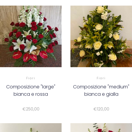
Fiori
Fiori
Composizione "large"
Composizione "medium"
bianca e rossa
bianca e gialla
€
250,00
€
120,00