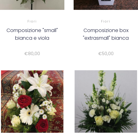
Fiori
Fiori
Composizione "small"
Composizione box
bianca e viola
"extrasmall" bianca
€
80,00
€
50,00