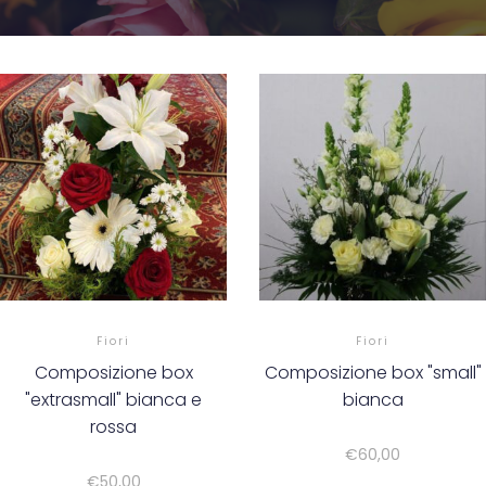
Fiori
Fiori
Composizione box
Composizione box "small"
"extrasmall" bianca e
bianca
rossa
€
60,00
€
50,00