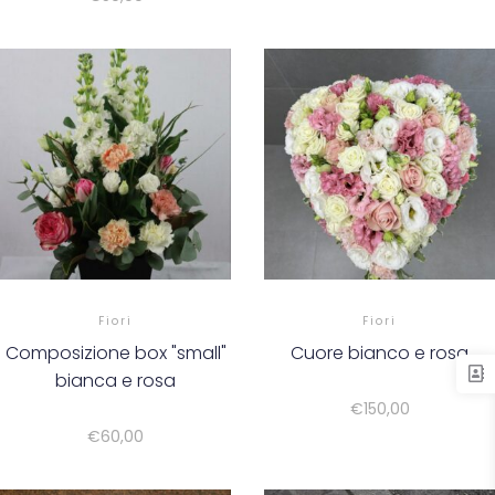
Fiori
Fiori
Composizione box "small"
Cuore bianco e rosa
bianca e rosa
€
150,00
€
60,00