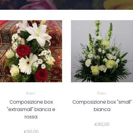
Fiori
Fiori
Composizione box
Composizione box "small"
"extrasmall" bianca e
bianca
rossa
€
60,00
€
50,00