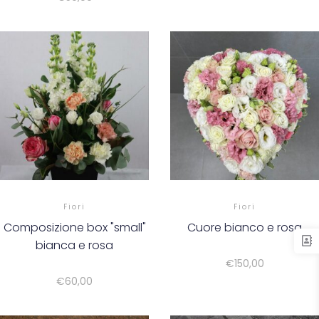
Fiori
Fiori
Composizione box "small"
Cuore bianco e rosa
bianca e rosa
€
150,00
€
60,00