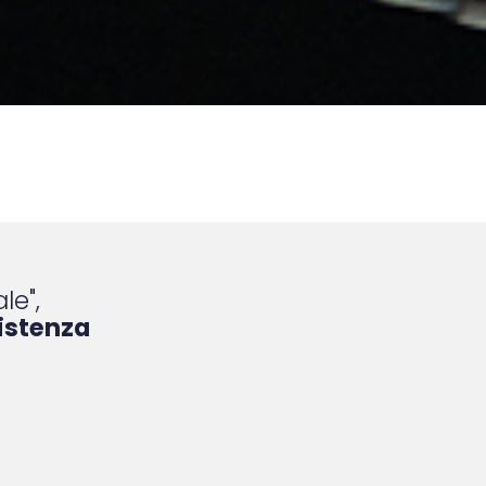
le",
istenza