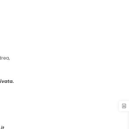
drea,
ivata.
it