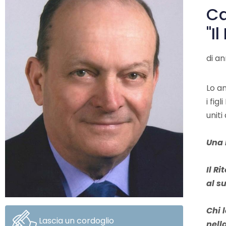
Ca
"I
di an
Lo a
i fig
uniti
Una 
Il R
al s
Chi 
Lascia un cordoglio
nell