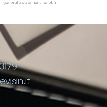
generato da annuncifunebri
3179
visin.it