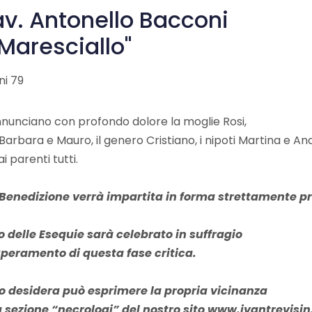
v. Antonello Bacconi
l Maresciallo"
ni 79
nnunciano con profondo dolore la moglie Rosi,
li Barbara e Mauro, il genero Cristiano, i nipoti Martina e An
 ai parenti tutti.
Benedizione verrà impartita in forma strettamente pr
ito delle Esequie sarà celebrato in suffragio
uperamento di questa fase critica.
lo desidera può esprimere la propria vicinanza
a sezione “necrologi” del nostro sito www.ivantrevisin.