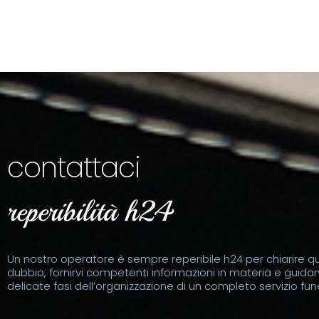
contattaci
reperibilità h24
Un nostro operatore è sempre reperibile h24 per chiarire qu
dubbio, fornirvi competenti informazioni in materia e guidarv
delicate fasi dell’organizzazione di un completo servizio fun