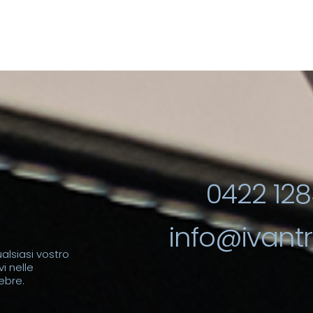
0422 128
info@ivantre
alsiasi vostro
i nelle
ebre.