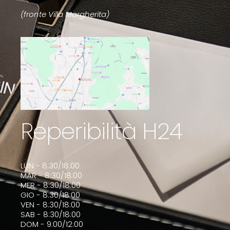
(fronte Villa Margherita)
Reperibilità H24
LUN - 8:30/18:00
MAR - 8:30/18:00
MER - 8:30/18:00
GIO - 8:30/18:00
VEN - 8:30/18:00
SAB - 8:30/18:00
DOM - 9:00/12:00