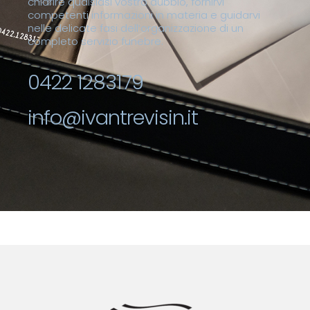
chiarire qualsiasi vostro dubbio, fornirvi
competenti informazioni in materia e guidarvi
nelle delicate fasi dell’organizzazione di un
completo servizio funebre.
0422 1283179
info@ivantrevisin.it