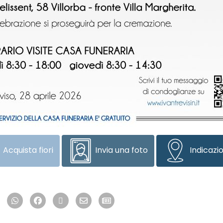
Acquista fiori
Invia una foto
Indicazio