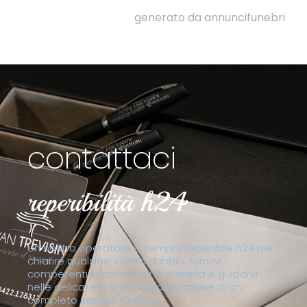
generato da annuncifunebri
contattaci
reperibilità h24
Un nostro operatore è sempre reperibile h24 per
chiarire qualsiasi vostro dubbio, fornirvi
competenti informazioni in materia e guidarvi
nelle delicate fasi dell’organizzazione di un
completo servizio funebre.