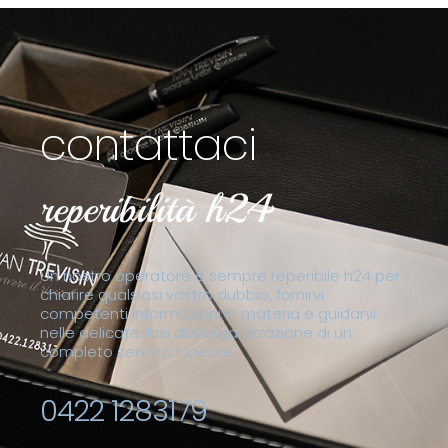
contattaci
reperibilità h24
Un nostro operatore è sempre reperibile h24 per
chiarire qualsiasi vostro dubbio, fornirvi
competenti informazioni in materia e guidarvi
nelle delicate fasi dell’organizzazione di un
completo servizio funebre.
0422 1283179