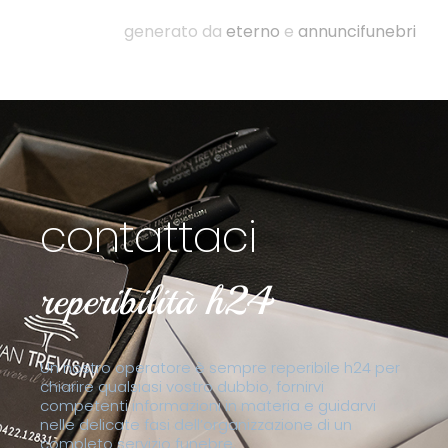
generato da
eterno
e
annuncifunebri
contattaci
reperibilità h24
Un nostro operatore è sempre reperibile h24 per
chiarire qualsiasi vostro dubbio, fornirvi
competenti informazioni in materia e guidarvi
nelle delicate fasi dell’organizzazione di un
completo servizio funebre.