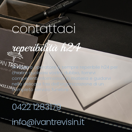
contattaci
reperibilità h24
Un nostro operatore è sempre reperibile h24 per
chiarire qualsiasi vostro dubbio, fornirvi
competenti informazioni in materia e guidarvi
nelle delicate fasi dell’organizzazione di un
completo servizio funebre.
0422 1283179
info@ivantrevisin.it