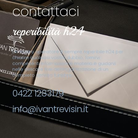
contattaci
reperibilità h24
Un nostro operatore è sempre reperibile h24 per
chiarire qualsiasi vostro dubbio, fornirvi
competenti informazioni in materia e guidarvi
nelle delicate fasi dell’organizzazione di un
completo servizio funebre.
0422 1283179
info@ivantrevisin.it