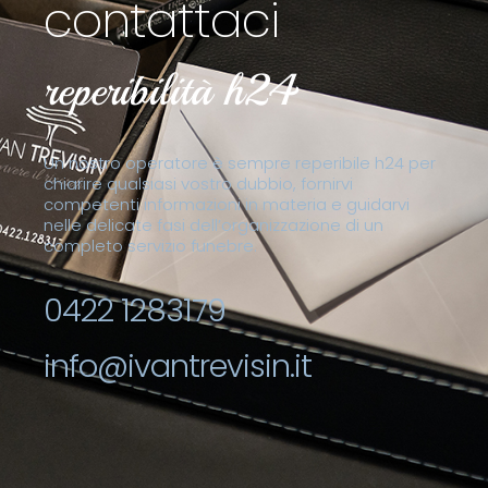
contattaci
reperibilità h24
Un nostro operatore è sempre reperibile h24 per
chiarire qualsiasi vostro dubbio, fornirvi
competenti informazioni in materia e guidarvi
nelle delicate fasi dell’organizzazione di un
completo servizio funebre.
0422 1283179
info@ivantrevisin.it