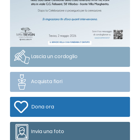
Lascia un cordoglio
Acquista fiori
Dona ora
Invia una foto