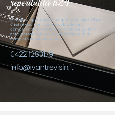
reperibilità h24
Un nostro operatore è sempre reperibile h24 per
chiarire qualsiasi vostro dubbio, fornirvi
competenti informazioni in materia e guidarvi
nelle delicate fasi dell’organizzazione di un
completo servizio funebre.
0422 1283179
info@ivantrevisin.it