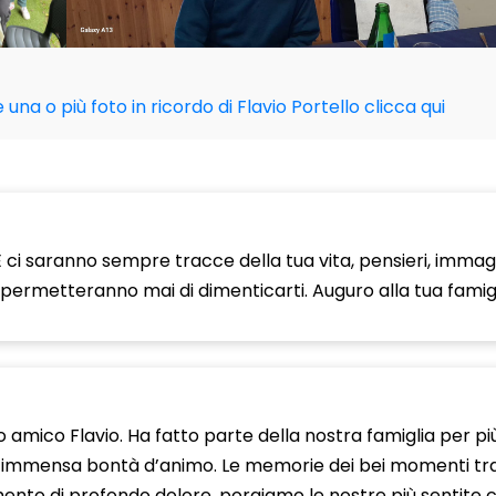
 una o più foto in ricordo di Flavio Portello clicca qui
 E ci saranno sempre tracce della tua vita, pensieri, immag
ci permetteranno mai di dimenticarti. Auguro alla tua famigl
ro amico Flavio. Ha fatto parte della nostra famiglia per p
ua immensa bontà d’animo. Le memorie dei bei momenti tr
momento di profondo dolore, porgiamo le nostre più sentit