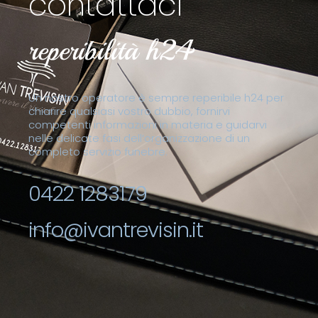
contattaci
reperibilità h24
Un nostro operatore è sempre reperibile h24 per
chiarire qualsiasi vostro dubbio, fornirvi
competenti informazioni in materia e guidarvi
nelle delicate fasi dell’organizzazione di un
completo servizio funebre.
0422 1283179
info@ivantrevisin.it