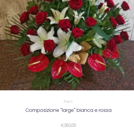
Fiori
Composizione "large" bianca e rossa
€
250,00