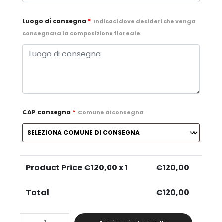
Luogo di consegna
*
Indicaci dove desideri che venga
consegnata la composizione floreale
CAP consegna
*
Comune di consegna
Product Price €
120,00
x 1
€
120,00
Total
€
120,00