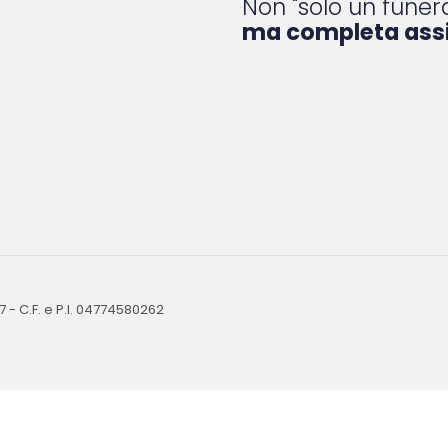
Non "solo un funera
ma completa ass
07 - C.F. e P.I. 04774580262