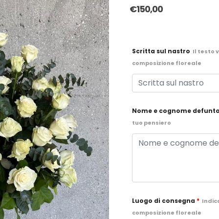
€
150,00
Scritta sul nastro
Il testo
composizione floreale
Nome e cognome defunt
tuo pensiero
Luogo di consegna
*
Indic
composizione floreale