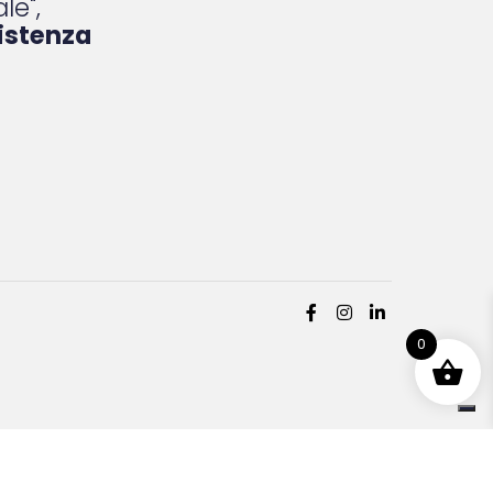
le",
istenza
0