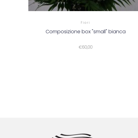
Fiori
Composizione box "small" bianca
€
60,00