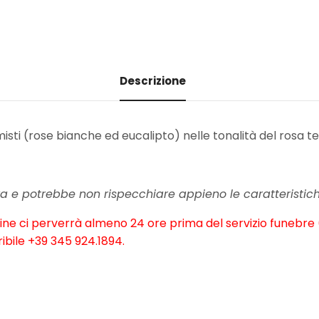
Descrizione
 misti (rose bianche ed eucalipto) nelle tonalità del rosa t
 e potrebbe non rispecchiare appieno le caratteristich
ne ci perverrà almeno 24 ore prima del servizio funebre (g
bile +39 345 924.1894.