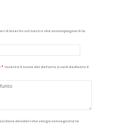
 verrà inserito sul nastro che accompagnerà la
o
*
Inserire il nome del defunto a cui è dedicato il
aci dove desideri che venga consegnata la