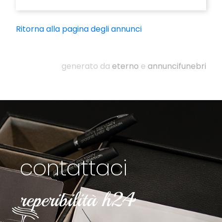
Ritorna alla pagina degli annunci
generato da
eterno
e
annuncifunebri
contattaci
reperibilità h24