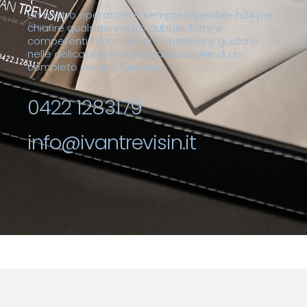
Un nostro operatore è sempre reperibile h24 per
chiarire qualsiasi vostro dubbio, fornirvi
competenti informazioni in materia e guidarvi
nelle delicate fasi dell’organizzazione di un
completo servizio funebre.
0422 1283179
info@ivantrevisin.it